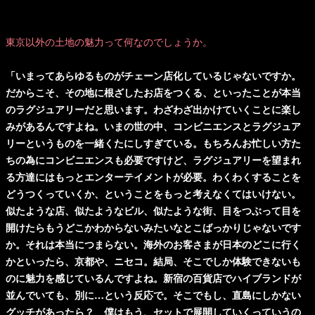
東京以外の土地の魅力って何なのでしょうか。
「いまってあらゆるものがチェーン店化しているじゃないですか。
だからこそ、その地に根ざしたお店をつくる、といったことが本当
のラグジュアリーだと思います。わざわざ出かけていくことに楽し
みがあるんですよね。いまの世の中、コンビニエンスとラグジュア
リーというものを一緒くたにしすぎている。もちろんお忙しい方た
ちの為にコンビニエンスも必要ですけど、ラグジュアリーを望まれ
る方達にはもっとエンターテイメントが必要。わくわくすることを
どうつくっていくか、ということをもっと考えなくてはいけない。
似たような店、似たようなビル、似たような街、目をつぶって目を
開けたらもうどこかわからないみたいなとこばっかりじゃないです
か。それは本当につまらない。海外のお客さまが日本のどこに行く
かといったら、京都や、ニセコ。結局、そこでしか体験できないも
のに魅力を感じているんですよね。新宿の百貨店でハイブランドが
並んでいても、別に…という反応で。そこでもし、直島にしかない
グッチがあったら？ 僕はもう、セットで展開していくっていうの