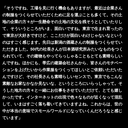
「そうですね、工場を見に行く機会もありますが、最近は企業さん
の制服をつくらせていただくために足を運ぶことも多くて。その土
地の企業の方々が一生懸命その土地の文化を残そうとしていたりし
て、そういうところがいま、面白いですね。東京で生まれ育ったの
で東京が大好きですけど、ここだけが面白いわけじゃないなという
のはすごく感じます。先日は新潟の酒蔵さんの制服をつくらせてい
ただきました。50代の社長さんが日本酒研究所みたいなものをつく
られていて、その建物もやってらっしゃることもとても素晴らしい
んですね。ほかにも、帯広の建築会社さんから、皆さんのモチベー
ションを上げたいから作業服をつくってほしいとご依頼いただいた
んですけど、その社長さんも素晴らしいセンスで。東京でもこんな
素敵なお家なかなか見ないな、というところにいらっしゃって。そ
うした地方の方々と一緒にお仕事をさせていただけて、とても嬉し
かったです。インターネットの出現で色々なものが近くなって混乱
して、いまはすごく落ち着いてきていますよね。これからは、世の
中が本当の意味でスモールワールドになっていくんだろうなと感じ
ています」