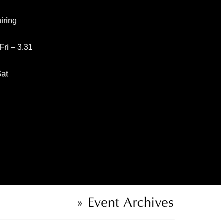
ing
 – 3.31
at