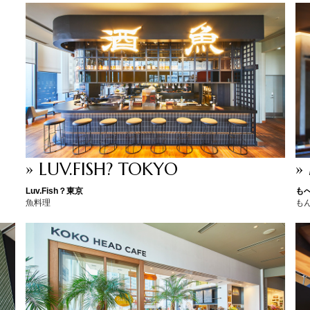
» LUV.FISH? TOKYO
»
Luv.Fish？東京
も
魚料理
も