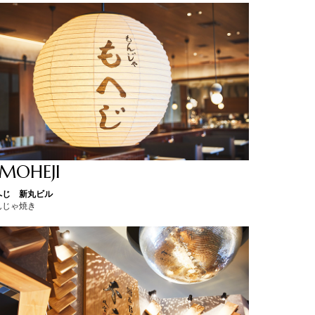
 MOHEJI
へじ 新丸ビル
んじゃ焼き