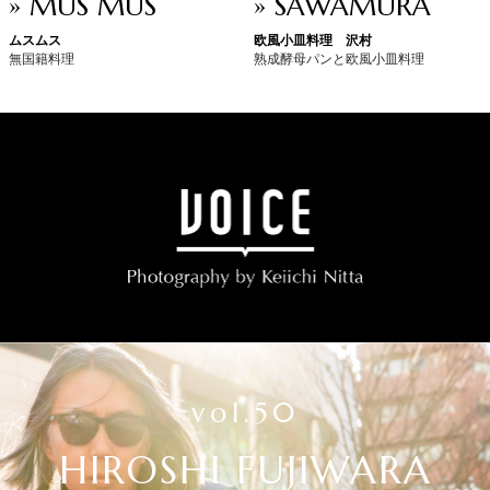
» MUS MUS
» SAWAMURA
ムスムス
欧風小皿料理 沢村
無国籍料理
熟成酵母パンと欧風小皿料理
vol.50
HIROSHI FUJIWARA