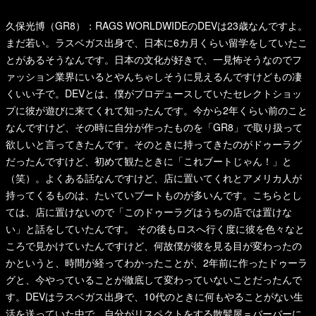
久保光博（GR8）：RAGS WORLDWIDEのDEVは23歳なんですよ。
まだ若い。ラスベガス出身で、日本に6カ月くらい留学をしていたこ
とがあるそうなんです。日本の文化が好きで、一見怖そうなのでフ
ァッション業界にいるとやんちゃしそうに見えるんですけどもの凄
くいい子で。DEVとは、僕がプロデュースしていたセレクトショッ
プに彼が遊びに来てくれて知ったんです。今から2年くらい前のこと
なんですけど、その時に自分が作ったものを「GR8」で取り扱って
欲しいと言ってきたんです。そのときに持ってきたのがドゥーラグ
だったんですけど、初めて観たときに「これブートじゃん！」と
（笑）。よくある話なんですけど、店に置いてくれとアメリカ人が
持ってくるものは、たいていブートものが多いんです。こちらとし
ては、店に置けないので「このドゥーラグはうちの店では置けな
い」と話をしていたんです。
その後もロスへ行く度に彼を色々なと
ころで見かけていたんですけど、何故僕が彼を見る目が変わったの
かというと、時間が経ってわかったことが、2年前に作ったドゥーラ
グと、今やっていることが徹底して変わっていないことだったんで
す。DEVはラスベガス出身で、10代のときに何もやることがない生
活を送っていた中で、自分がリスペクトをする散髪屋＝バーバーに