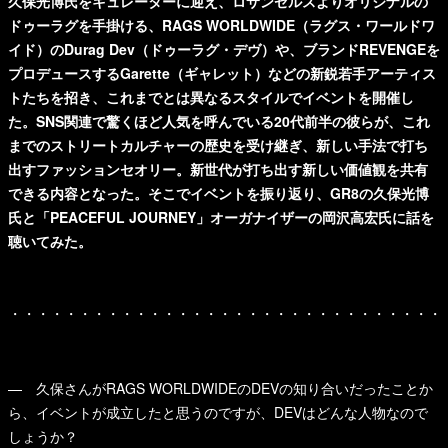
久保光博氏をキュレーターに迎え、ロサンゼルスよりオリジナルの
ドゥーラグを手掛ける、RAGS WORLDWIDE（ラグス・ワールドワ
イド）のDurag Dev（ドゥーラグ・デヴ）や、ブランドREVENGEを
プロデュースするGarette（ギャレット）などの新鋭若手アーティス
トたちを招き、これまでとは異なるスタイルでイベントを開催し
た。SNS関連で驚くほど人気を呼んでいる20代前半の彼らが、これ
までのストリートカルチャーの歴史を受け継ぎ、新しい手法で打ち
出すファッションセオリー。新世代が打ち出す新しい価値観を共有
できる内容となった。そこでイベントを振り返り、GR8の久保光博
氏と「PEACEFUL JOURNEY」オーガナイザーの岡沢高宏氏に話を
聴いてみた。
・・・・・・・・・・・・・・・・・・・・・・・・・・・・・・・
— 久保さんがRAGS WORLDWIDEのDEVの知り合いだったことか
ら、イベントが成立したと思うのですが、DEVはどんな人物なので
しょうか？