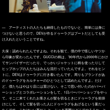
— アーティストの人たちも納得したものでないと、簡単には身に
つけないと思うので、DEVが作るドゥーラグはブートだとしても受
け入れたということですね。
久保：認められたんですよね。それを観て、僕の中で怪しいヤツか
ら印象が変わったんです。GUCCIの柄は、’90年代から2000年にかけ
てサンバイザーだったり、でっかいジャケットに柄を使ったりして
ヒップホップの人たちはみんな流行っていたんですよ。それをヒン
トに、DEVはドゥーラグに行き着いたんです。周りもブランドがあ
のドゥーラグをカルチャーのひとつとして認めたんですよ。だけ
ど、僕たちはやはり店には置けない。そこで思い付いたのがバーバ
ーショップとコラボレーションをして、1日バーバーショップをやっ
て、そこに来てくれたお客さんが髪を切るときにドゥーラグを前掛
けにして、そして髪を切った人にドゥーラグをあげるという案だっ
たんです。これはいい案だ！ と、じゃあ実際にどこでやろうか、と