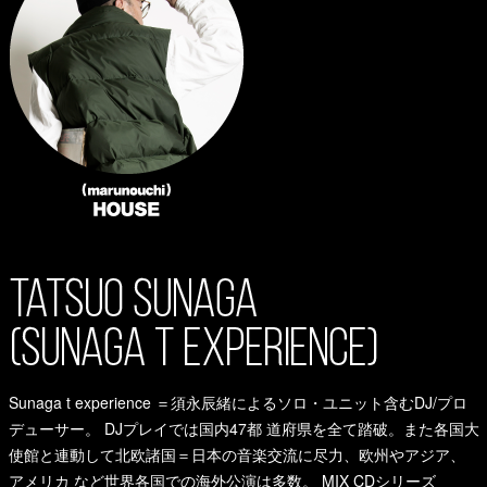
Sunaga t experience ＝須永辰緒によるソロ・ユニット含むDJ/プロ
デューサー。 DJプレイでは国内47都 道府県を全て踏破。また各国大
使館と連動して北欧諸国＝日本の音楽交流に尽力、欧州やアジア、
アメリカ など世界各国での海外公演は多数。 MIX CDシリーズ