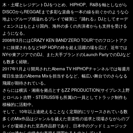
木・土曜とレジデントDJをつとめ、HIPHOP、R&Bを軸としながら
DISCOからREGGAEまで多彩な楽曲を一本の線を紡ぐかのような心
地よいグルーブ感溢れるプレイで確実に『踊れる』DJとしてオーデ
ィエンスはもとより国内、海外の多くの共演者からも支持を受ける
ようになる。
2008年3月にはCRAZY KEN BAND”ZERO TOUR”でのフロントアク
トに抜擢されるなどHIP HOPの枠を超え活躍の場を広げ、近年では
NYや東アジアでのDJ、また大手ブランドのLaunch PartyでのDJなど
も数多く経験。
2017年1月より開局されたAbema TV HIPHOPチャンネルでは毎週月
曜日生放送のAbema Mixを担当するなど、幅広い舞台でのさらなる
飛躍が期待されている。
さらには横浜・湘南を拠点とするZZ PRODUCTION(サイプレス上野
とロベルト吉野・STERUSS等も所属)の一員としてトラック制作も
積極的に活動中。
そして、10年以上途絶えることなく定期的にリリースされている数
多くのMix作品はジャンルを越えた音楽性の追求と現場さながらのプ
レイが凝縮された至高作品群であり、日本中のグッドミュージック
ラバー達からの絶大な支持を確固たるものとしている。