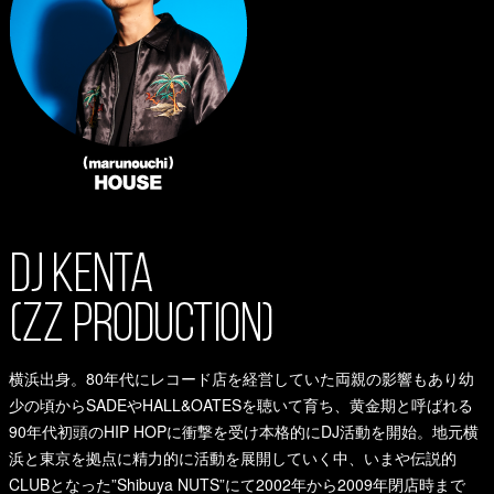
横浜出身。80年代にレコード店を経営していた両親の影響もあり幼
少の頃からSADEやHALL&OATESを聴いて育ち、黄金期と呼ばれる
90年代初頭のHIP HOPに衝撃を受け本格的にDJ活動を開始。地元横
浜と東京を拠点に精力的に活動を展開していく中、いまや伝説的
CLUBとなった”Shibuya NUTS”にて2002年から2009年閉店時まで