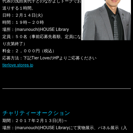
代表の浅田美代子とのなかよしトークでお
送りする１時間。
日時：２月１４日(火)
時間：１９時～２０時
場所：(marunouchi)HOUSE Library
定員：５０名（事前応募先着順、定員にな
り次第終了）
料金：２，０００円（税込）
応募方法：下記Tier LoveのHPよりご応募ください
tierlove.stores.jp
チャリティーオークション
期間：２０１７年２月１３日(月)～
場所：(marunouchi)HOUSE Libraryにて実物展示、パネル展示（入