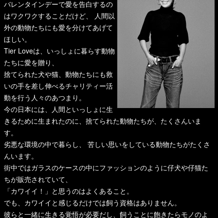
バレンタインデーで愛を告白するの
はワクワクすることだけど、 人間以
外の動物たちにも愛を分けてあげて
ほしい。
Tier Loveは、いっしょに暮らす動物
たちに愛を贈り、
捨てられた犬や猫、動物たちにも救
いの手を差し伸べるチャリティー活
動を行う人々のあつまり。
今の日本には、人間といっしょに生
きるために生まれたのに、捨てられた動物たちが、たくさんいま
す。
劣悪な環境の中で暮らし、 苦しい思いをしている動物たちがたくさ
んいます。
街中ではガラスのケースの中にファッションのように仔犬や仔猫た
ちが販売されていて、
「カワイイ！」と思うのはよくあること。
でも、カワイイと感じるだけでは飼う資格はありません。
彼らと一緒に生きる覚悟が必要だし、飼うことに飽きたらモノのよ