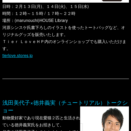
日時：２月１３日(月)、１４日(火)、１５日(水)
時間：１２時～１５時 / １７時～２２時
場所：(marunouchi)HOUSE Library
河原シンスケ氏書下ろしのイラストを使ったトートバッグなど、オ
リジナルグッズを販売いたします。
Ｔｉｅｒ ＬｏｖｅＨＰ内のオンラインショップでも購入いただけま
す。
tierlove.stores.jp
浅田美代子×徳井義実（チュートリアル）トークシ
ョー
動物愛好家であり現在愛猫２匹と生活され
ている徳井義実氏をお招きして、