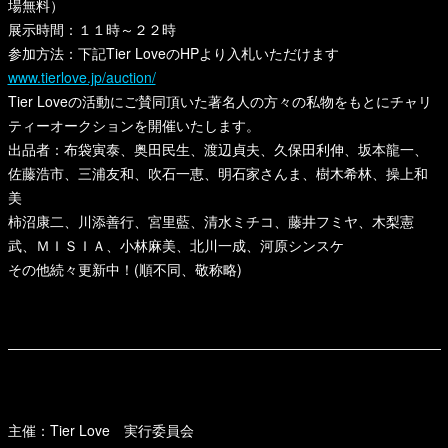
場無料）
展示時間：１１時～２２時
参加方法：下記Tier LoveのHPより入札いただけます
www.tierlove.jp/auction/
Tier Loveの活動にご賛同頂いた著名人の方々の私物をもとにチャリ
ティーオークションを開催いたします。
出品者：布袋寅泰、奥田民生、渡辺貞夫、久保田利伸、坂本龍一、
佐藤浩市、三浦友和、吹石一恵、明石家さんま、樹木希林、操上和
美
柿沼康二、川添善行、宮里藍、清水ミチコ、藤井フミヤ、木梨憲
武、ＭＩＳＩＡ、小林麻美、北川一成、河原シンスケ
その他続々更新中！(順不同、敬称略)
主催：Tier Love 実行委員会