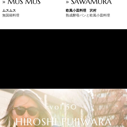
» MUS MUS
» SAWAMURA
ムスムス
欧風小皿料理 沢村
無国籍料理
熟成酵母パンと欧風小皿料理
vol.50
HIROSHI FUJIWARA