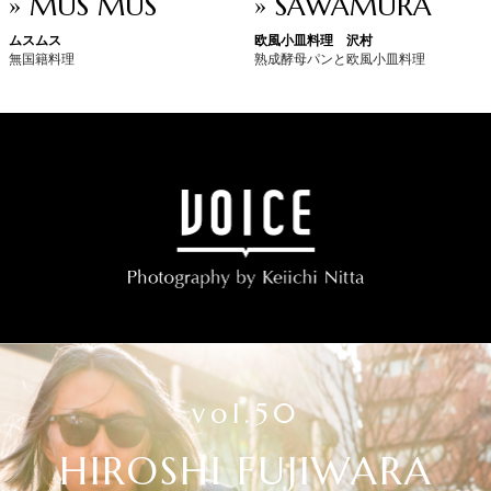
» MUS MUS
» SAWAMURA
ムスムス
欧風小皿料理 沢村
無国籍料理
熟成酵母パンと欧風小皿料理
vol.50
HIROSHI FUJIWARA