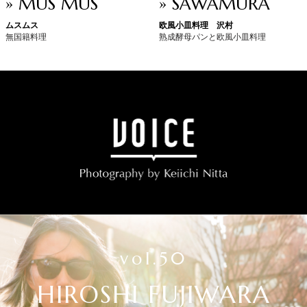
» MUS MUS
» SAWAMURA
ムスムス
欧風小皿料理 沢村
無国籍料理
熟成酵母パンと欧風小皿料理
vol.50
HIROSHI FUJIWARA