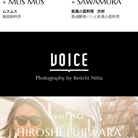
» MUS MUS
» SAWAMURA
ムスムス
欧風小皿料理 沢村
無国籍料理
熟成酵母パンと欧風小皿料理
vol.50
HIROSHI FUJIWARA