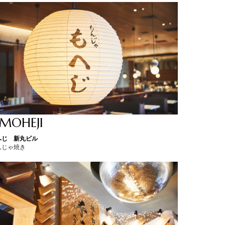
 MOHEJI
へじ 新丸ビル
んじゃ焼き