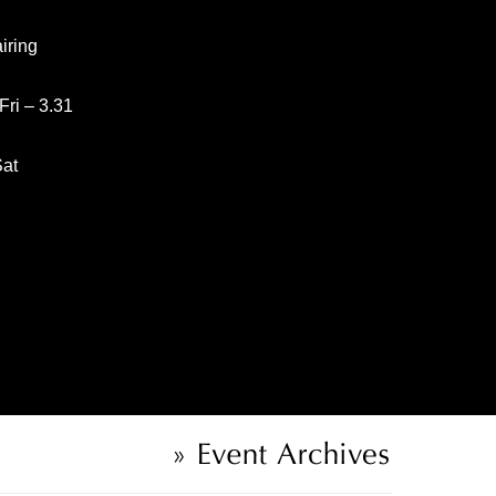
ing
 – 3.31
at