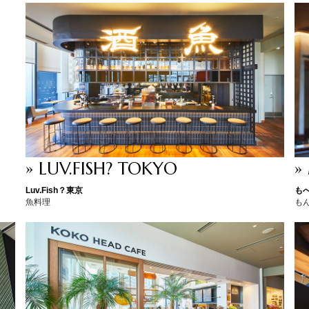
» LUV.FISH? TOKYO
»
Luv.Fish？東京
も
魚料理
も